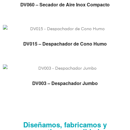
VER PRODUCTO
DV060 – Secador de Aire Inox Compacto
VER PRODUCTO
DV015 – Despachador de Cono Humo
VER PRODUCTO
DV003 – Despachador Jumbo
Diseñamos, fabricamos y