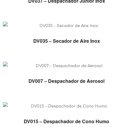
DV037 – Despachador Junior Inox
VER PRODUCTO
DV035 – Secador de Aire Inox
VER PRODUCTO
DV007 – Despachador de Aerosol
VER PRODUCTO
DV015 – Despachador de Cono Humo