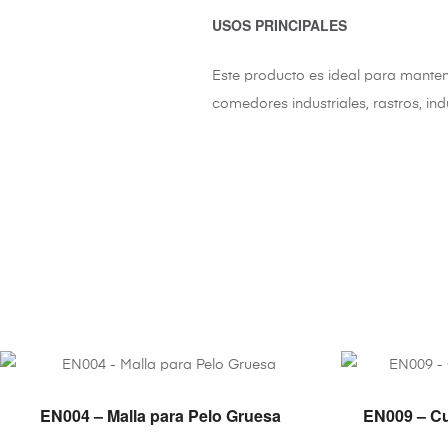
USOS PRINCIPALES
Este producto es ideal para manten
comedores industriales, rastros, ind
VER PRODUCTO
EN004 – Malla para Pelo Gruesa
EN009 – Cu