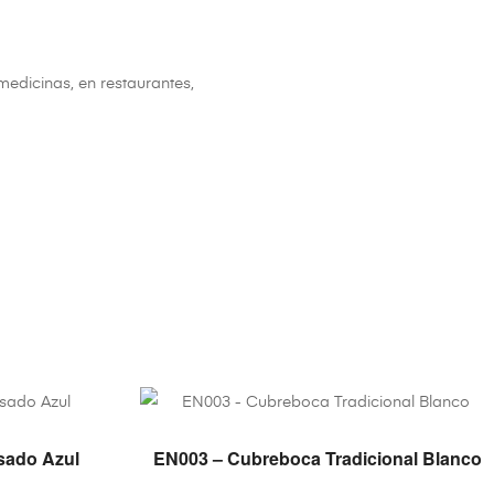
edicinas, en restaurantes,
O
VER PRODUCTO
sado Azul
EN003 – Cubreboca Tradicional Blanco