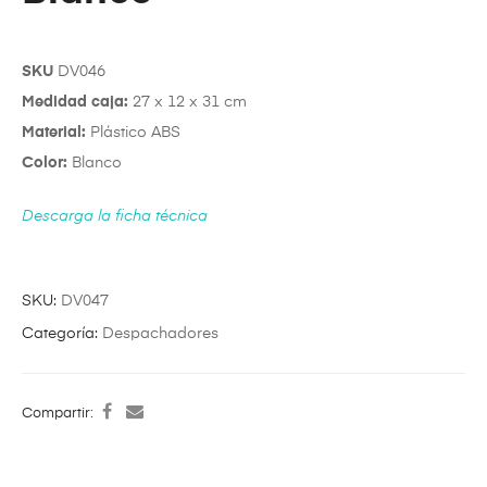
SKU
DV046
Medidad caja:
27 x 12 x 31 cm
Material:
Plástico ABS
Color:
Blanco
Descarga la ficha técnica
SKU:
DV047
Categoría:
Despachadores
Compartir: